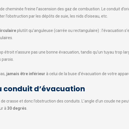
 de cheminée freine l’ascension des gaz de combustion. Le conduit d’ori
r l’obstruction par les dépôts de suie, les nids d’oiseau, etc.
irculaire
plutôt qu’anguleuse (carrée ou rectangulaire) : l’évacuation s’e
ulaires.
p étroit n’assure pas une bonne évacuation, tandis qu’un tuyau trop lar
s parois.
cas,
jamais être inférieur
à celui de la buse d’évacuation de votre appare
 du conduit d’évacuation
 de crasse et donc l’obstruction des conduits. L’angle d’un coude ne pe
eur à
30 degrés
.