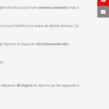
gine doit donc jouir d’une
section constante
, mais il
n trouve facilitée et le risque de dépôts diminue. Ce
ge favorise le risque de
refroidissement des
il.
ut dépasser
45 degrés
et, dans le cas des appareils à