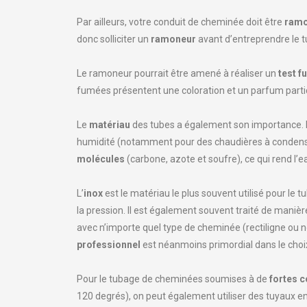
Par ailleurs, votre conduit de cheminée doit être
ramo
donc solliciter un
ramoneur
avant d’entreprendre le 
Le ramoneur pourrait être amené à réaliser un
test 
fumées présentent une coloration et un parfum particu
Le
matériau
des tubes a également son importance. E
humidité (notamment pour des chaudières à condensatio
molécules
(carbone, azote et soufre), ce qui rend l’e
L’
inox
est le matériau le plus souvent utilisé pour le 
la pression. Il est également souvent traité de manière
avec n’importe quel type de cheminée (rectiligne ou n
professionnel
est néanmoins primordial dans le choi
Pour le tubage de cheminées soumises à de
fortes 
120 degrés), on peut également utiliser des tuyaux e