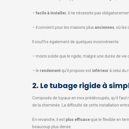
–
facile à installer
, il ne nécessite pas obligatoiremen
– il convient pour les maisons plus
anciennes
, où les
Il souffre également de quelques inconvénients :
– moins solide que le rigide, malgré une durée de vi
– le
rendement
qu’il propose est
inférieur
à celui du r
2. Le tubage rigide à simp
Composés de tuyaux en inox prédécoupés, qu’il faut racco
de la cheminée. La difficulté de cette installation entr
En revanche, il est
plus efficace
que le flexible en te
beaucoup plus dense.