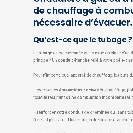
de chauffage à combu
nécessaire d’évacuer. 
Qu’est-ce que le tubage ?
Le
tubage
d’une cheminée est la mise en place d’un di
principe ? Un
conduit étanche
relié à votre poêle/chau
Pour n’importe quel appareil de chauffage, les buts du
– évacuer les
émanations nocives
du chauffage, po
toxique résultant d’une
combustion incomplète
(et 
–
renforcer votre conduit de cheminée
qui, sans tu
l’userait plus vite et lui ferait perdre de son étanchéité