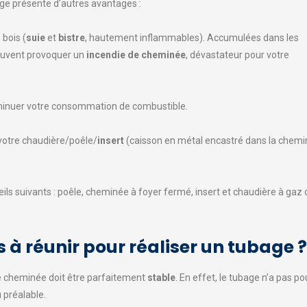
bage présente d’autres avantages :
bois (
suie
et
bistre
, hautement inflammables). Accumulées dans les
peuvent provoquer un
incendie de cheminée
, dévastateur pour votre
minuer votre consommation de combustible.
 votre chaudière/poêle/
insert
(caisson en métal encastré dans la cheminé
eils suivants : poêle, cheminée à foyer fermé, insert et chaudière à ga
s à réunir pour réaliser un tubage ?
de cheminée doit être parfaitement
stable
. En effet, le tubage n’a pas pour
 préalable.