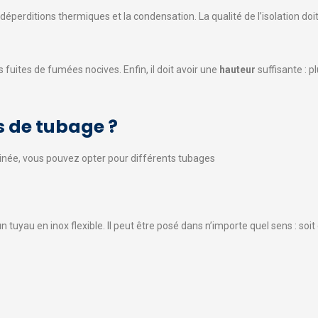
 déperditions thermiques et la condensation. La qualité de l’isolation doit
s fuites de fumées nocives. Enfin, il doit avoir une
hauteur
suffisante : p
es de tubage ?
inée, vous pouvez opter pour différents tubages
un tuyau en inox flexible. Il peut être posé dans n’importe quel sens : so