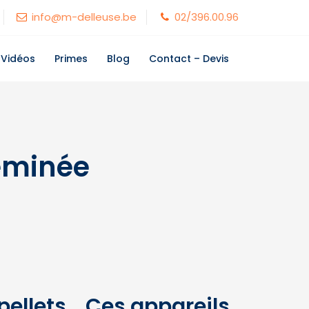
info@m-delleuse.be
02/396.00.96
 Vidéos
Primes
Blog
Contact – Devis
eminée
pellets… Ces appareils